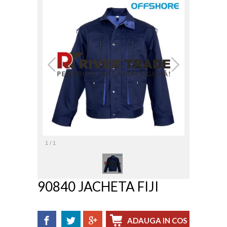
1
/
1
90840 JACHETA FIJI